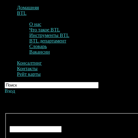
Домашняя
BTL
О нас
Что такое BTL
Инструменты BTL
BTL департамент
Словарь
Вакансии
Консалтинг
Контакты
Рейт карты
Вход
Вход
Для входа в ограниченную зону, пожалуйста, авторизуйтесь.
Имя пользователя